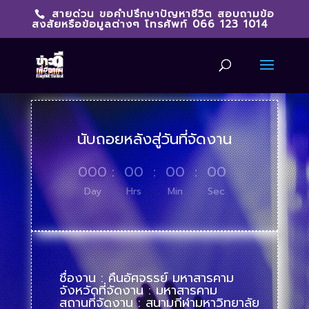
สายด่วน ขอคำปรึกษาปัญหาชีวิต สอบถามข้อ
สงสัยหรือข้อมูลต่างๆ โทรศัพท์ 066 123 1014
นับถอยหลังสู่วันที่จัดงาน
000
:
00
:
00
:
00
Day
Hrs
Min
Sec
ชื่องาน : คืนอัศจรรย์ มหาสารคาม
จังหวัดที่จัดงาน : มหาสารคาม
สถานที่จัดงาน : สนามกีฬามหาวิทยาลัย