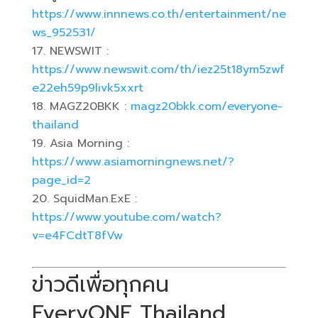
https://www.innnews.co.th/entertainment/ne
ws_952531/
NEWSWIT :
https://www.newswit.com/th/iez25t18ym5zwf
e22eh59p9livk5xxrt
MAGZ20BKK :
magz20bkk.com/everyone-
thailand
Asia Morning :
https://www.asiamorningnews.net/?
page_id=2
SquidMan.ExE :
https://www.youtube.com/watch?
v=e4FCdtT8fVw
ข่าวดีเพื่อทุกคน
EveryONE Thailand