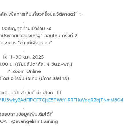
ัญเพื่อการเก็บเกี่ยวครั้งประวัติศาสตร์“ ✨
.
 ขอเชิญทุกท่านเข้าร่วม 📣
ประกาศข่าวประเสริฐ” ออนไลน์ ครั้งที่ 2
โครงการ “ข่าวดีเพื่อทุกคน”
.
🗓 11–30 ส.ค. 2025
00 น. (เรียนสัปดาห์ละ 4 วัน.จ.-พฤ.)
📍 Zoom Online
โดย อ.ไรอั้น เอเค่น (มีการแปลไทย)
.
ะเบียนได้แล้ววันนี้ ผ่านลิงค์ :👇🏼
/d/1U3wkyBAdFIPCF7OjtE5TWtY-RRFHuVeqRBbjTNmM804
.
สอบถามข้อมูลเพิ่มเติมได้ที่
 OA : @evangelismtraining