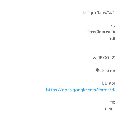
✨ “คุณคือ พลังสำค
📣
“การฝึกอบรมนัก
ใน
⏰ 18.00–21.
🗣 วิทยากร
👇🏼 ลงท
https://docs.google.com/forms
*
LINE